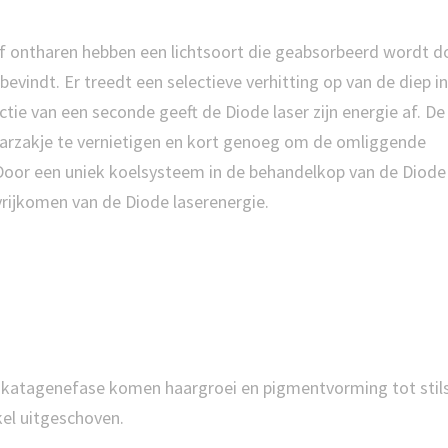
ief ontharen hebben een lichtsoort die geabsorbeerd wordt d
bevindt. Er treedt een selectieve verhitting op van de diep i
actie van een seconde geeft de Diode laser zijn energie af. De
aarzakje te vernietigen en kort genoeg om de omliggende
 Door een uniek koelsysteem in de behandelkop van de Diode 
vrijkomen van de Diode laserenergie.
de katagenefase komen haargroei en pigmentvorming tot stil
kel uitgeschoven.