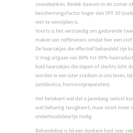
zonnebanken. Bedek daarom in de zomer of 
beschermingsfactor hoger dan SPF 30 (sunbl
niet te vermijden is.
Voorts is het verstandig om gedurende twe
maken van zelfbruiners omdat hier een stof i
De haarzakjes die effectief behandeld zijn 
U mag uitgaan van 80% tot 90% haarreductie.
huid haarzakjes die slapen of slechts lich
worden in een later stadium in ons leven, b
(antibiotica, hormoonpreparaten).
Het betekent wel dat u jarenlang verlost ku
wat beharing terugkeert, maar nooit meer va
onderhoudsbeurtje nodig.
Behandeling is bij een donkere huid zeer ze