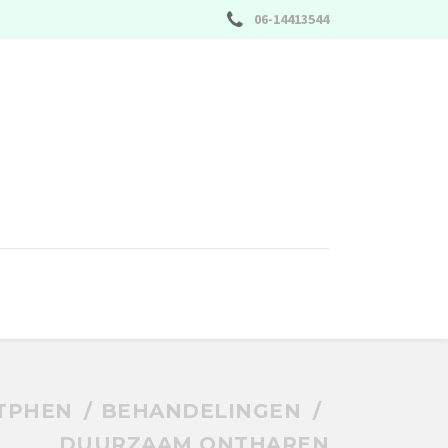
06-14413544
TPHEN
BEHANDELINGEN
DUURZAAM ONTHAREN