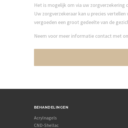
Het is mogelijk om via uw zorgverzekering d
Uw zorgverzekeraar kan u precies vertellen
vergoeden een groot gedeelte van de gezic
Neem voor meer informatie contact met ons
BEHANDELINGEN
Acrylnagels
CND-Shellac