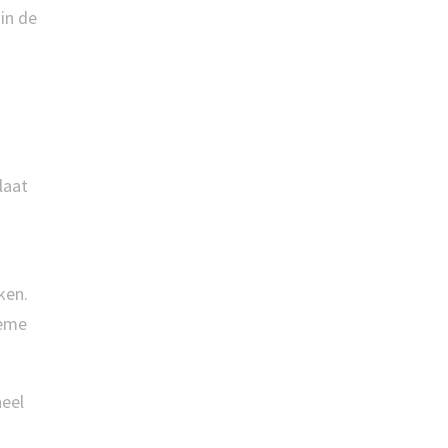
in de
laat
ken.
rème
heel