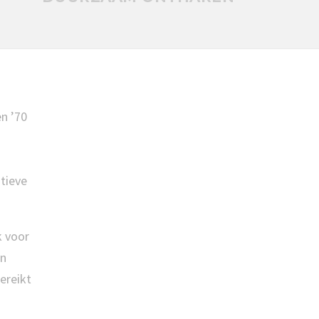
n ’70
tieve
k voor
en
ereikt