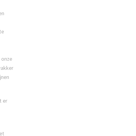
en
te
r onze
wakker
jnen
t er
et