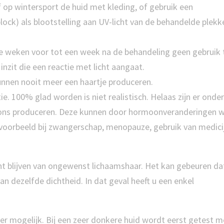
op wintersport de huid met kleding, of gebruik een
ock) als blootstelling aan UV-licht van de behandelde plekk
e weken voor tot een week na de behandeling geen gebruik 
nzit die een reactie met licht aangaat.
kunnen nooit meer een haartje produceren.
 100% glad worden is niet realistisch. Helaas zijn er onde
t dons produceren. Deze kunnen door hormoonveranderingen 
ijvoorbeeld bij zwangerschap, menopauze, gebruik van medici
nt blijven van ongewenst lichaamshaar. Het kan gebeuren da
n dezelfde dichtheid. In dat geval heeft u een enkel
ker mogelijk. Bij een zeer donkere huid wordt eerst getest m