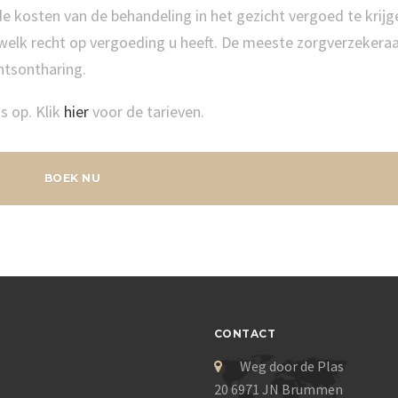
e kosten van de behandeling in het gezicht vergoed te krijg
 welk recht op vergoeding u heeft. De meeste zorgverzekera
htsontharing.
 op. Klik
hier
voor de tarieven.
BOEK NU
CONTACT
Weg door de Plas
20 6971 JN Brummen