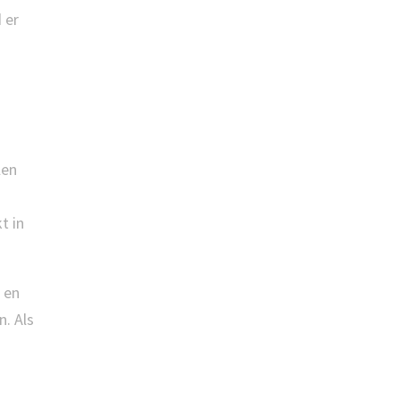
 er
len
t in
 en
. Als