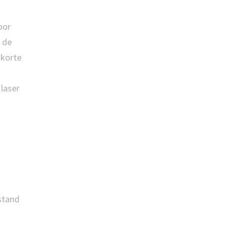
oor
n de
 korte
laser
stand