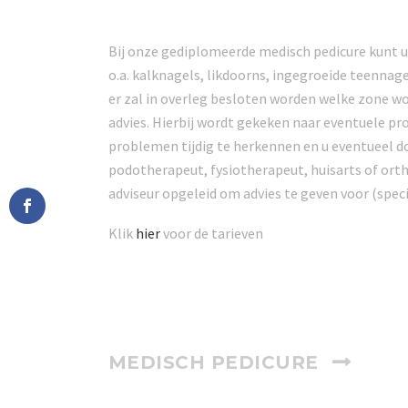
Bij onze gediplomeerde medisch pedicure kunt u
o.a. kalknagels, likdoorns, ingegroeide teennage
er zal in overleg besloten worden welke zone wo
advies. Hierbij wordt gekeken naar eventuele pr
problemen tijdig te herkennen en u eventueel do
podotherapeut, fysiotherapeut, huisarts of ort
adviseur opgeleid om advies te geven voor (speci
Klik
hier
voor de tarieven
MEDISCH PEDICURE