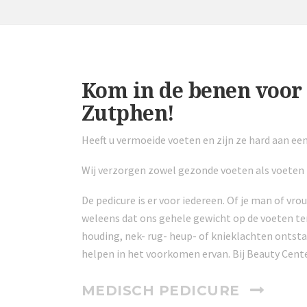
Kom in de benen voor 
Zutphen!
Heeft u vermoeide voeten en zijn ze hard aan ee
Wij verzorgen zowel gezonde voeten als voeten 
De pedicure is er voor iedereen. Of je man of vro
weleens dat ons gehele gewicht op de voeten ter
houding, nek- rug- heup- of knieklachten ontsta
helpen in het voorkomen ervan. Bij Beauty Cente
MEDISCH PEDICURE