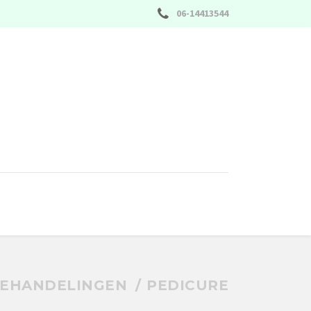
06-14413544
EHANDELINGEN
PEDICURE