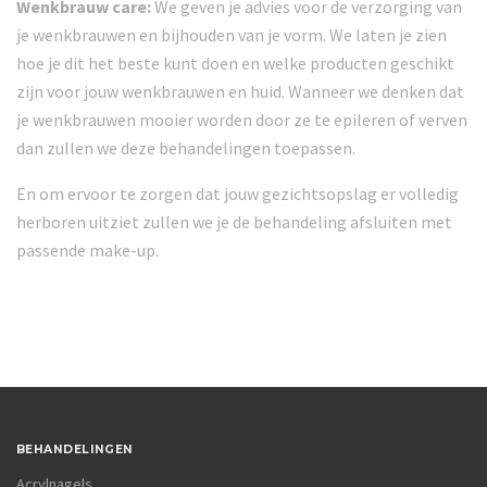
Wenkbrauw care:
We geven je advies voor de verzorging van
je wenkbrauwen en bijhouden van je vorm. We laten je zien
hoe je dit het beste kunt doen en welke producten geschikt
zijn voor jouw wenkbrauwen en huid. Wanneer we denken dat
je wenkbrauwen mooier worden door ze te epileren of verven
dan zullen we deze behandelingen toepassen.
En om ervoor te zorgen dat jouw gezichtsopslag er volledig
herboren uitziet zullen we je de behandeling afsluiten met
passende make-up.
BEHANDELINGEN
Acrylnagels