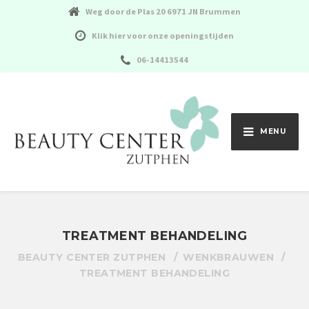
Weg door de Plas 20 6971 JN Brummen
Klik hier voor onze openingstijden
06-14413544
MENU
TREATMENT BEHANDELING
BEAUTY CENTER ZUTPHEN
WENKBRAUWEN
TREATMENT BEHANDELING