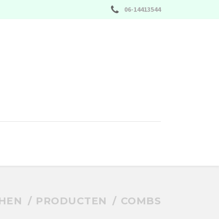
06-14413544
PHEN
PRODUCTEN
COMBS