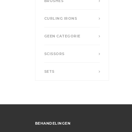
BRUSHES
CURLING IRONS
GEEN CATEGORIE
SCISSORS
SETS
BEHANDELINGEN