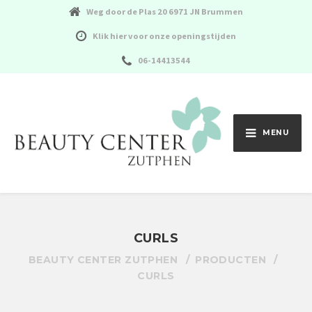
Weg door de Plas 20 6971 JN Brummen
Klik hier voor onze openingstijden
06-14413544
MENU
CURLS
BEAUTY CENTER ZUTPHEN
PRODUCTEN
CURLS