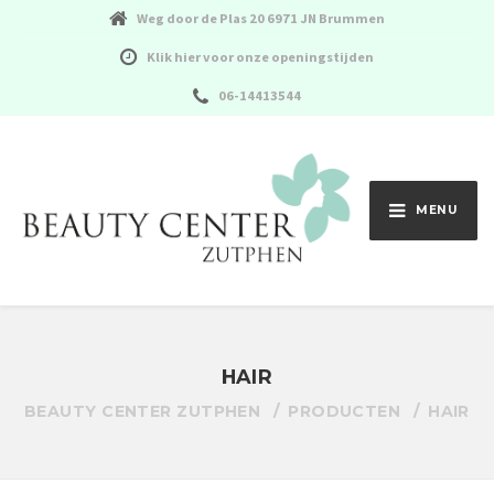
Weg door de Plas 20 6971 JN Brummen
Klik hier voor onze openingstijden
06-14413544
MENU
HAIR
BEAUTY CENTER ZUTPHEN
PRODUCTEN
HAIR